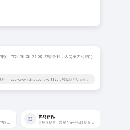
025-05-24 00:22收录时，该网页内容均符
址：https://www.h2nav.com/ws/1126，转载请注明出处。
青鸟影视
提供最新最快的视频分享白嫖电影网为您提供2023最新电视剧、好看的电视剧、最新电影、影视大全，蓝光视频免费在线观看服务，无广告不卡，每天第一时间更新！
青鸟影视是一款聚合多平台影视资源的安卓应用程序