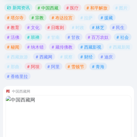
新闻资讯
# 中国西藏
# 医疗
# 和平解放
# 图片
# 塔尔寺
# 宗教
# 布达拉宫
# 拉萨
# 援藏
# 教育
# 文化
# 日喀则
# 时政
# 林芝
# 民生
# 活佛
# 班禅
# 甘南
# 甘孜
# 百万农奴
# 社会
# 秘闻
# 纳木错
# 藏传佛教
# 西藏影视
# 西藏新闻
# 西藏旅游
# 西藏网
# 观察
# 财经
# 迪庆
# 那曲
# 阿坝
# 阿里
# 雪顿节
# 青海
# 香格里拉
中国西藏网