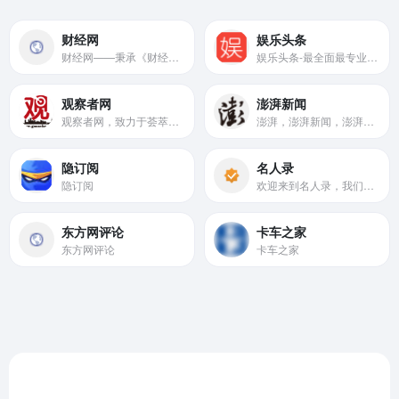
财经网
娱乐头条
财经网——秉承《财经》杂志理念，严守新闻专业主义精神，坚持客观、中道、理性、建设性前提下批评性立场，整合《财经》杂志与财讯传媒旗下20余家媒体资源，融汇贯通海内外同品质媒体精华，以专业的网络新闻采编团队和强大的国际国内专家阵容，向希望一览海内外重大财经新闻并寻求真相的访问者，提供全方位的新闻、分析、评论与可信赖的信息源。为希望深度参与的访问者提供博客、微社区等参与、交流、观点传播、自我价值展现平台。
娱乐头条-最全面最专业的娱乐资讯平台,提供娱乐八卦新闻和专题报道,集明星,女星,电影,电视,音乐,视频等娱乐资讯。?
观察者网
澎湃新闻
观察者网，致力于荟萃中外思想者精华，鼓励青年学人探索，建中西文化交流平台，为崛起中的精英提供决策参考。
澎湃，澎湃新闻，澎湃新闻网，新闻与思想，澎湃是植根于中国上海的时政思想类互联网平台，以最活跃的原创新闻与最冷静的思想分析为两翼，是互联网技术创新与新闻价值传承的结合体，致力于问答式新闻与新闻追踪功能的实践。
隐订阅
名人录
隐订阅
欢迎来到名人录，我们为您提供权威全面的世界名人百科资料。探索历史上与当代的众多知名人物，包括艺术家、科学家、领袖、运动员等。了解他们的生平、成就和影响，让您深入了解名人们的卓越贡献与精彩故事。从古至今，名人百科网带您纵览人类智慧与成就的辉煌历程。立即访问，开启知识与智慧的探索之旅！
东方网评论
卡车之家
东方网评论
卡车之家