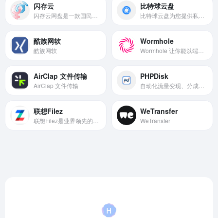
闪存云
比特球云盘
闪存云网盘是一款国民级产品，已连续9年为超过7亿用户提供稳定、安全的个人云存储服务，已实现电脑、手机、电视等多种终端场景的覆盖和互联，并支持多类型文件的备份、分享、查看和处理
比特球云盘为您提供私人云存储服务，您可以方便的从本地或网络资源链接保存文件到云盘，并随时随地进行预览、下载
酷族网软
Wormhole
酷族网软
Wormhole 让你能以端到端加密和自动过期链接的方式分享文件。
AirClap 文件传输
PHPDisk
AirClap 文件传输
自动化流量变现、分成系统,收益裂变分销系统,搭建自己的私有云网盘,企业网盘,PHPDisk官方网站,PHP商务网盘,PHP文件管理系统,PHPDisk官方网站,PHP网络硬盘,PHP网络磁盘,PHP文件存储系统,企业网盘,企业文件存储管理
联想Filez
WeTransfer
联想Filez是业界领先的企业级文件管理与协同办公平台，提供全方位、一站式内容管理解决方案，包括企业级AI知识库、文件存储、文件共享、权限管控、跨国传输和多人在线编辑等功能。致力于帮助您的企业实现数字化转型，轻松管理企业文件，带您探索内容的无限可能性!
WeTransfer