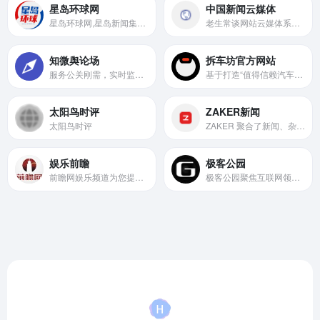
星岛环球网
中国新闻云媒体
星岛环球网,星岛新闻集团旗下综合新闻门户网站,整合全球新闻资源,汇集海内外媒体声音,立足湾区,协同港澳台,面向世界,致力于构建连接两岸三地全球华人多元化新媒体平台！
老生常谈网站云媒体系列，用浏览器观看全国333个地级城市的报纸和电视，免费的数字报和电视直播。Cloud Media of China News
知微舆论场
拆车坊官方网站
服务公关刚需，实时监测，一键预警订阅，打造“平台榜单-热点聚焦-订阅预警-热点分析”一体化
基于打造“值得信赖汽车网站”的理念，车讯网创办了《拆车坊》栏目，目的就是帮助消费者“精明买车明白用车”。从年月开始，《拆车坊》栏目将每月推出一期，每期拆解两辆市场热销车型，均为车讯网全资购买的在s店批量销售的新车，整个测试和研究过程由清华大学汽车系专家教授亲手操作，并每期对媒体公布实验报告。
太阳鸟时评
ZAKER新闻
太阳鸟时评
ZAKER 聚合了新闻、杂志、报纸、公众号等各类头条资讯，提供头条,科技,娱乐,体育,国内,国际,军事,财经,互联网,教育,时尚,社会,亲子,情感,旅游,科学,星座,奢侈品,游戏,美食,电影,健康,理财等多个领域今日最热门内容，并通过大数据算法提供个性化、社会化新闻服务。
娱乐前瞻
极客公园
前瞻网娱乐频道为您提供最新娱乐明星动态、每日娱乐头条，集明星、电影、电视、音乐、综艺等娱乐资讯。
极客公园聚焦互联网领域，跟踪新鲜的科技新闻动态，关注极具创新精神的科技产品。