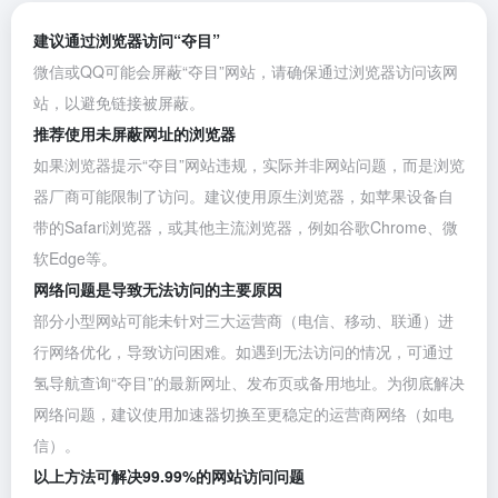
建议通过浏览器访问“夺目”
微信或QQ可能会屏蔽“夺目”网站，请确保通过浏览器访问该网
站，以避免链接被屏蔽。
推荐使用未屏蔽网址的浏览器
如果浏览器提示“夺目”网站违规，实际并非网站问题，而是浏览
器厂商可能限制了访问。建议使用原生浏览器，如苹果设备自
带的Safari浏览器，或其他主流浏览器，例如
谷歌Chrome
、
微
软Edge
等。
网络问题是导致无法访问的主要原因
部分小型网站可能未针对三大运营商（电信、移动、联通）进
行网络优化，导致访问困难。如遇到无法访问的情况，可通过
氢导航查询“夺目”的最新网址、发布页或备用地址。为彻底解决
网络问题，建议使用加速器切换至更稳定的运营商网络（如电
信）。
以上方法可解决99.99%的网站访问问题