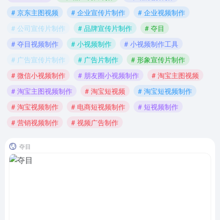
# 京东主图视频
# 企业宣传片制作
# 企业视频制作
# 公司宣传片制作
# 品牌宣传片制作
# 夺目
# 夺目视频制作
# 小视频制作
# 小视频制作工具
# 广告宣传片制作
# 广告片制作
# 形象宣传片制作
# 微信小视频制作
# 朋友圈小视频制作
# 淘宝主图视频
# 淘宝主图视频制作
# 淘宝短视频
# 淘宝短视频制作
# 淘宝视频制作
# 电商短视频制作
# 短视频制作
# 营销视频制作
# 视频广告制作
夺目