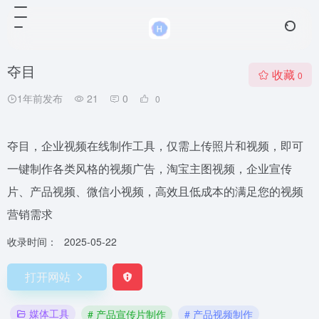
夺目
收藏
0
1年前发布
21
0
0
夺目，企业视频在线制作工具，仅需上传照片和视频，即可
一键制作各类风格的视频广告，淘宝主图视频，企业宣传
片、产品视频、微信小视频，高效且低成本的满足您的视频
营销需求
收录时间：
2025-05-22
打开网站
媒体工具
# 产品宣传片制作
# 产品视频制作