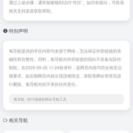
通过上述步骤，通常能够顺利访问“夺目”。如仍有疑问，可联系
相关支持渠道获取帮助。
特别声明
氢导航提供的夺目内容均来源于网络，无法保证外部链接的准
确性和完整性。同时，氢导航对外部链接的指向不具备实际控
制权。在2025-05-22 11:24收录时，该网页内容均符合相关法
规要求。如后期网页内容出现违规情况，请联系网站管理员进
行删除。氢导航对此不承担任何责任。
氢导航 - 轻巧便捷的网址导航工具
相关导航