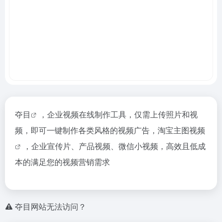
夺目
，企业视频在线制作工具，仅需上传照片和视
频，即可一键制作各类风格的视频广告，
淘宝主图视频
，企业宣传片、产品视频、微信小视频，高效且低成
本的满足您的视频营销需求
夺目网站无法访问？