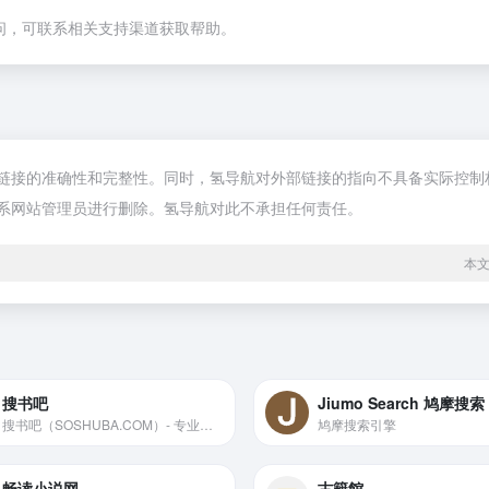
问，可联系相关支持渠道获取帮助。
的准确性和完整性。同时，氢导航对外部链接的指向不具备实际控制权。在20
系网站管理员进行删除。氢导航对此不承担任何责任。
本文
搜书吧
Jiumo Search 鸠摩搜索
搜书吧（SOSHUBA.COM）- 专业的图书搜索网站，本站汇总几十家网站数据，提供电子书，纸质图书，文学小说，期刊文献等在线搜索，为您提供便捷的电子书搜索体验!
鸠摩搜索引擎
畅读小说网
古籍館