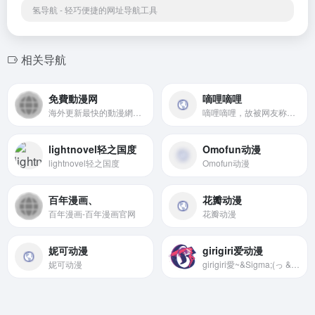
氢导航 - 轻巧便捷的网址导航工具
相关导航
免費動漫网
嘀哩嘀哩
海外更新最快的動漫網，是壹個在海外動漫資源最全，日漫更新速度第壹，播放資源高清完整版的壹個大型動漫社區，同时为您提供无修动漫在线免费观看，和bl动漫在线免费动漫观看，bl动漫大全和bl漫画免费等等和bl动漫相关的作品
嘀哩嘀哩，故被网友称为d站以及dilidili，无论您喜欢那种类型，嘀哩嘀哩都会筛选经典作品并将新作经典轮番推荐，相信嘀哩嘀哩都能为您一网打尽，为您带来一场美妙的动漫盛宴，这里是兴趣使然的嘀哩嘀哩。
lightnovel轻之国度
Omofun动漫
lightnovel轻之国度
Omofun动漫
百年漫画、
花瓣动漫
百年漫画-百年漫画官网
花瓣动漫
妮可动漫
girigiri爱动漫
妮可动漫
girigiri愛~&Sigma;(っ &deg;Д &deg;;)っ萌欸~