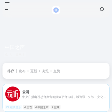
中国之声
共 1 篇网址
排序
发布
更新
浏览
点赞
云听
中央广播电视总台声音新媒体平台云听，以资讯、知识、文化为内容战略方向，集纳总台精品内容，自制音频IP节目，创作优质有声书，致力于为手机、车机、平板电脑、智能穿戴等多终端用户提供全场景的声音产品和服务。
在线音乐
# 三农
# 中国之声
# 健康