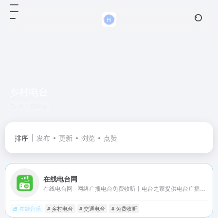
乡村电台
共 1 篇网址
排序
发布
更新
浏览
点赞
在线电台网
在线电台网 - 网络广播电台免费收听丨电台之家提供电台广播节目、资讯，倾力打造大家喜欢的网络收音机视听平台：音乐电台,新闻电台,文艺电台,经济电台,娱乐电台,都市电台,交通电台,农业农村电台,乡村电台。
在线音乐
# 乡村电台
# 交通电台
# 免费收听