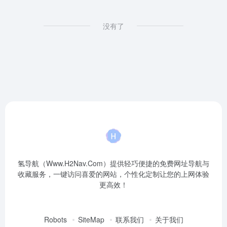
没有了
氢导航（Www.H2Nav.Com）提供轻巧便捷的免费网址导航与
收藏服务，一键访问喜爱的网站，个性化定制让您的上网体验
更高效！
Robots
SiteMap
联系我们
关于我们