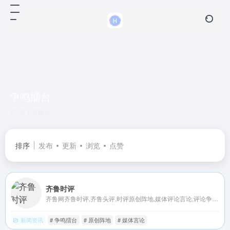
争鸣擂台
共 1 篇网址
排序
发布
更新
浏览
点赞
齐鲁时评
齐鲁网齐鲁时评,齐鲁头评,时评原创阵地,媒体评论言论,评论争鸣擂台,观点碰撞评论
新闻资讯
# 争鸣擂台
# 原创阵地
# 媒体言论