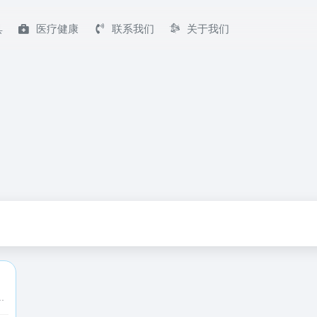
具
医疗健康
联系我们
关于我们
能行业新闻，人工智能AI市场的前景分析，智能产品和业界的跟踪报道等内容。