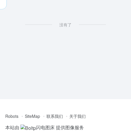
没有了
Robots
SiteMap
联系我们
关于我们
本站由
闪电图床
提供图像服务