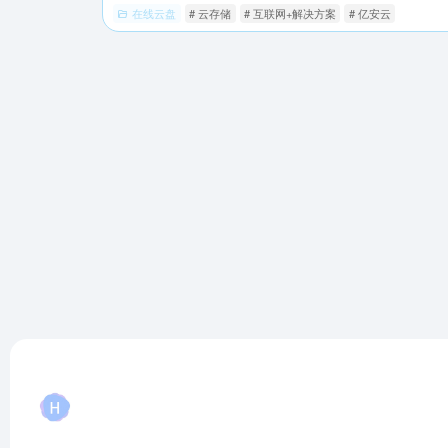
在线云盘
# 云存储
# 互联网+解决方案
# 亿安云