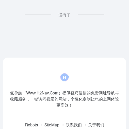
没有了
氢导航（Www.H2Nav.Com）提供轻巧便捷的免费网址导航与
收藏服务，一键访问喜爱的网站，个性化定制让您的上网体验
更高效！
Robots
SiteMap
联系我们
关于我们