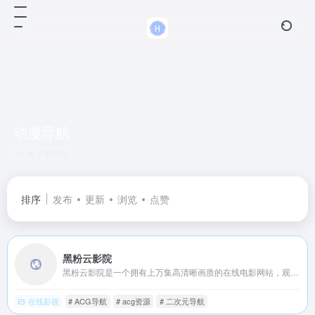
动漫导航
共 2 篇网址
排序
发布
更新
浏览
点赞
黑粉云影院
黑粉云影院是一个拥有上万集高清晰画质的在线电影网站，观看完全免费、无须注册、高速播放、更新及时的专业在线黑粉云影院，我们致力为所有人提供最好看的电影、电视剧、综艺、动漫、短剧等。
在线影视
# ACG导航
# acg资源
# 二次元导航