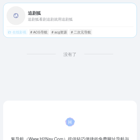
追剧狐
追剧狐看剧追剧就用追剧狐
在线影视
# ACG导航
# acg资源
# 二次元导航
没有了
氢导航（Www.H2Nav.Com）提供轻巧便捷的免费网址导航与