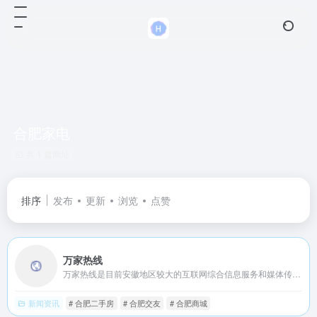
合肥家电
共 1 篇网址
排序
发布
更新
浏览
点赞
万家热线
万家热线是目前安徽地区较大的互联网综合信息服务和媒体传播平台,提供更富地域特征的生活信息,深入及时的报道合肥城市发展与居民生活,内容全面涉及合肥房产、家装、汽车、购物、时尚、美容、家电、团购、亲子、乐活、娱乐、影视、旅游、美食、分类信息、商城等城市生活的各个方面。依托本地强大的媒体信息资源,为客户提供全方位的网络广告、电子商务和会员营销综合服务。
新闻资讯
# 合肥二手房
# 合肥交友
# 合肥商城