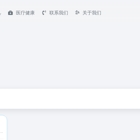
具
医疗健康
联系我们
关于我们
代的众多知名人物，包括艺术家、科学家、领袖、运动员等。了解他们的生平、成就和影响，让您深入了解名人们的卓越贡献与精彩故事。从古至今，名人百科网带您纵览人类智慧与成就的辉煌历程。立即访问，开启知识与智慧的探索之旅！