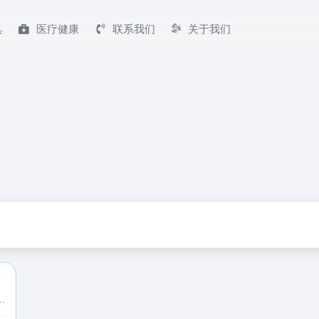
具
医疗健康
联系我们
关于我们
这些高清摄影图片包含人物,动物,风景,名胜,美食,旅游,建筑,时尚等，所有图片基于CC0协议