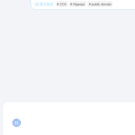
图片素材
# CC0
# Hippopx
# public domain