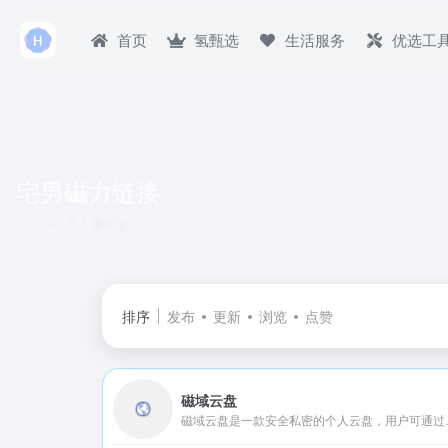
首页
氢甄选
生活服务
优选工
宅男磁力链接
共 1 篇网址
排序
发布
更新
浏览
点赞
磁域云盘
磁域云盘是一款安全私密的个人云盘，用