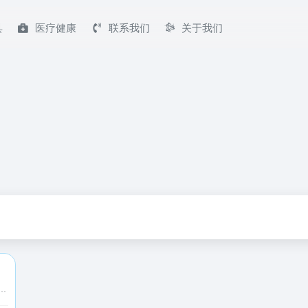
具
医疗健康
联系我们
关于我们
户可通过网络链接或者磁力链接上传音乐、影片等网络文件，也可以上传照片，日记至磁力宅中，享受随时随地在线预览的便捷。