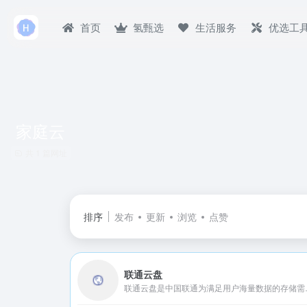
首页
氢甄选
生活服务
优选工
家庭云
共 1 篇网址
排序
发布
更新
浏览
点赞
联通云盘
联通云盘是中国联通为满足用户海量数