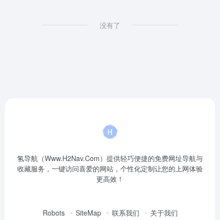
没有了
氢导航（Www.H2Nav.Com）提供轻巧便捷的免费网址导航与
收藏服务，一键访问喜爱的网站，个性化定制让您的上网体验
更高效！
Robots
SiteMap
联系我们
关于我们