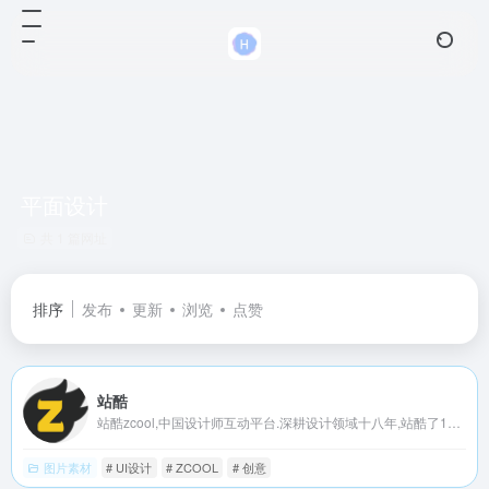
平面设计
共 1 篇网址
排序
发布
更新
浏览
点赞
站酷
站酷zcool,中国设计师互动平台.深耕设计领域十八年,站酷了1800万设计师、摄影师、插画师、艺术家、创意人,设计创意群体中具有较高的影响力与号召力.
图片素材
# UI设计
# ZCOOL
# 创意