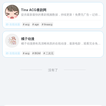
Tina ACG番剧网
提供最新最快的番剧视频数据，持续更新！免费无广告～记得收藏本站哦！
在线动漫
# acg
# age
# tinaacg
橘子动漫
橘子动漫拥有高清晰画质的在线动漫，最新电影，观看完全免费、高速播放、更新及时在线，我们致力为所有动漫迷们提供最好看的动漫
在线动漫
# acg
# BGM
# 二次元
没有了