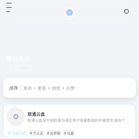
微信备份
共 1 篇网址
排序
发布
更新
浏览
点赞
联通云盘
联通云盘是中国联通为满足用户海量数据的存储需求,面向个人及家庭用户提供的个人云、家庭云、微信/通讯录/相册备份、多端文件共享等云存储网盘服务。
在线云盘
# 个人云
# 云存储
# 云盘