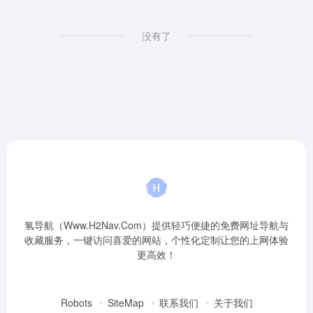
没有了
氢导航（Www.H2Nav.Com）提供轻巧便捷的免费网址导航与
收藏服务，一键访问喜爱的网站，个性化定制让您的上网体验
更高效！
Robots
SiteMap
联系我们
关于我们