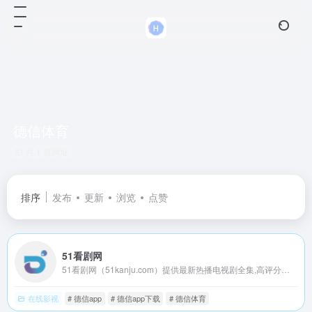
德信体育
共 1 篇网址
排序
发布
更新
浏览
点赞
51看剧网
51看剧网（51kanju.com）提供最新热播电视剧全集,高评分热门电影排行榜,以及好看搞笑的综艺节目、经典动漫大全，51追剧网汇聚全网高分热门的电影电视剧排行榜方便您追剧！看剧网致力为所有影迷们提供最好看的影视剧。
在线影视
# 德信app
# 德信app下载
# 德信体育