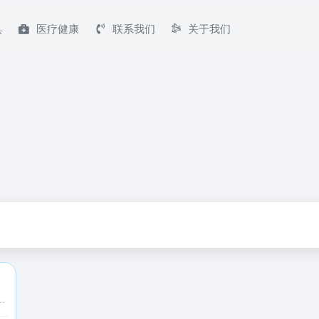
具
医疗健康
联系我们
关于我们
世界，认识有趣的人，也可以记录真实而有趣的自己。快手，拥抱每一种生活。