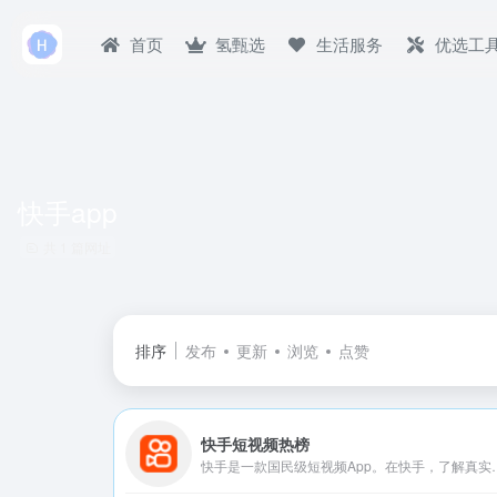
首页
氢甄选
生活服务
优选工
快手app
共 1 篇网址
排序
发布
更新
浏览
点赞
快手短视频热榜
快手是一款国民级短视频App。在快手，了解真实的