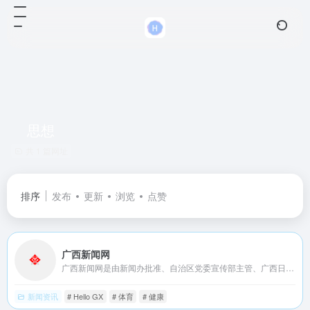
思想
共 1 篇网址
排序
发布
更新
浏览
点赞
广西新闻网
广西新闻网是由新闻办批准、自治区党委宣传部主管、广西日报传媒集团主办的全国重点新闻网站，打造“新闻+党务+政务+服务”平台，旗下有红豆社区、广西网视、桂声智库、桂管家等品牌栏目内容，已成为了解广西社会经济发展成就的可靠窗口。
新闻资讯
# Hello GX
# 体育
# 健康