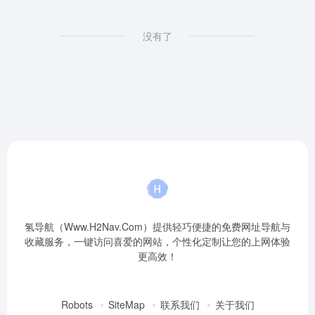
没有了
氢导航（Www.H2Nav.Com）提供轻巧便捷的免费网址导航与
收藏服务，一键访问喜爱的网站，个性化定制让您的上网体验
更高效！
Robots
SiteMap
联系我们
关于我们