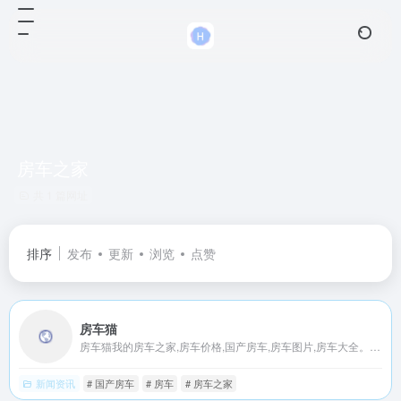
房车之家
共 1 篇网址
排序
发布
更新
浏览
点赞
房车猫
房车猫我的房车之家,房车价格,国产房车,房车图片,房车大全。看房车,买房车,玩房车,用房车猫APP。专业的房车门户网站。
新闻资讯
# 国产房车
# 房车
# 房车之家