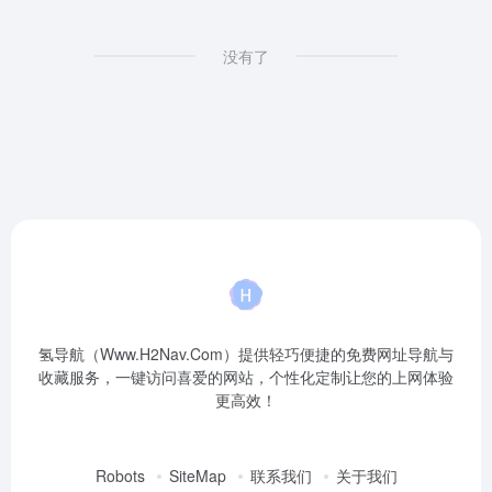
没有了
氢导航（Www.H2Nav.Com）提供轻巧便捷的免费网址导航与
收藏服务，一键访问喜爱的网站，个性化定制让您的上网体验
更高效！
Robots
SiteMap
联系我们
关于我们