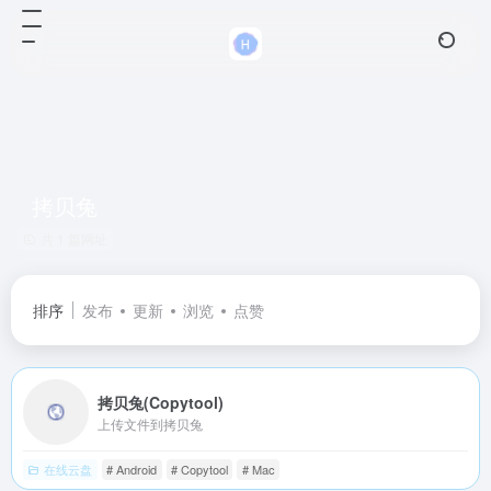
拷贝兔
共 1 篇网址
排序
发布
更新
浏览
点赞
拷贝兔(Copytool)
上传文件到拷贝兔
在线云盘
# Android
# Copytool
# Mac