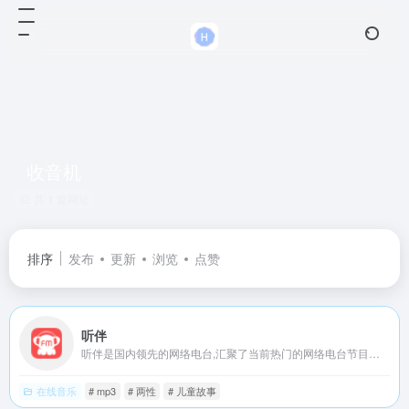
收音机
共 1 篇网址
排序
发布
更新
浏览
点赞
听伴
听伴是国内领先的网络电台,汇聚了当前热门的网络电台节目如;音乐,相声,评书,脱口秀,鬼故事,广播剧等高质量音频节目。移动互联网的个性化手机电台,热门音频节目在线收听首选！
在线音乐
# mp3
# 两性
# 儿童故事