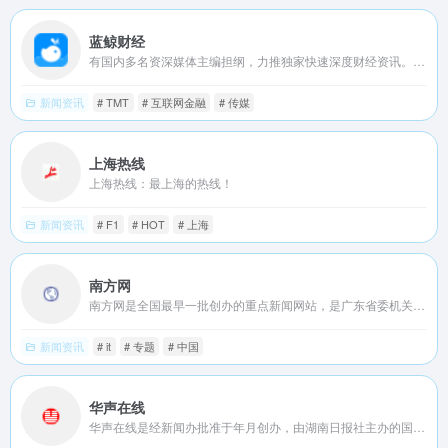
蓝鲸财经
有国内多名资深媒体主编担纲，力推独家快速深度财经资讯。行业涉及传媒、TMT、基金、银行、汽车、互联网金融、教育、健康等最为活跃的领域。
新闻资讯
# TMT
# 互联网金融
# 传媒
上海热线
上海热线：最上海的热线！
新闻资讯
# F1
# HOT
# 上海
南方网
南方网是全国最早一批创办的重点新闻网站，是广东省委机关网，由广东省委宣传部主管、南方报业传媒集团主办，是国内领先的以新闻为核心、技术引领、创新驱动的科技型主流网络媒体。
新闻资讯
# it
# 专题
# 中国
华声在线
华声在线是经新闻办批准于年月创办，由湖南日报社主办的国家级地方重点新闻网站。华声在线以“湖南味道，中华声音”为宗旨，提供权威、及时、多样的新闻资讯，同时与华声论坛社区、移动互联网、网络电视等形成联动向全球网民提供优质新媒体新业务体验