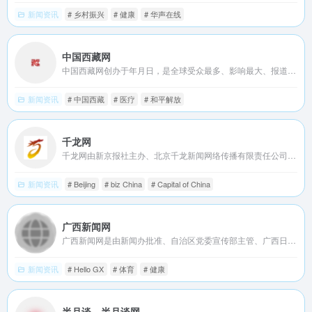
新闻资讯
# 乡村振兴
# 健康
# 华声在线
中国西藏网
中国西藏网创办于年月日，是全球受众最多、影响最大、报道最权威的涉藏新闻综合网站。有中、英、德、法、藏等个语种、个子网，以关注高层动向、追踪藏区时事、钩沉史海秘闻、冷观世界风云为宗旨，全年&#;小时向全球提供涉藏新闻资讯服务。
新闻资讯
# 中国西藏
# 医疗
# 和平解放
千龙网
千龙网由新京报社主办、北京千龙新闻网络传播有限责任公司运营。北京千龙新闻网络传播有限责任公司由新京报社控股。千龙网于年月日上线，是北京市属重点新闻网站、首都高端智库建设试点单位。
新闻资讯
# Beijing
# biz China
# Capital of China
广西新闻网
广西新闻网是由新闻办批准、自治区党委宣传部主管、广西日报传媒集团主办的全国重点新闻网站，打造“新闻+党务+政务+服务”平台，旗下有红豆社区、广西网视、桂声智库、桂管家等品牌栏目内容，已成为了解广西社会经济发展成就的可靠窗口。
新闻资讯
# Hello GX
# 体育
# 健康
半月谈—半月谈网