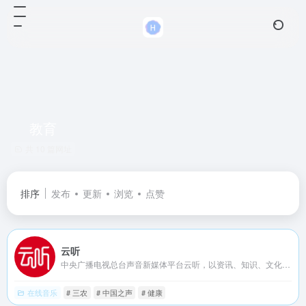
教育
共 10 篇网址
排序
发布
更新
浏览
点赞
云听
中央广播电视总台声音新媒体平台云听，以资讯、知识、文化为内容战略方向，集纳总台精品内容，自制音频IP节目，创作优质有声书，致力于为手机、车机、平板电脑、智能穿戴等多终端用户提供全场景的声音产品和服务。
在线音乐
# 三农
# 中国之声
# 健康