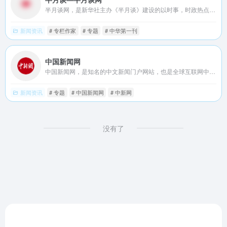
半月谈网，是新华社主办《半月谈》建设的以时事，时政热点，时事新闻，时事评论，政策解读，时政新闻要闻为主的大型时政专业平台，相约网上半月谈，与您共话天下事！网站不定期开设专题，就某一重大时政主题进行集纳式报道，最近开设了“十八届三中全会深化改革新航标”专题，目前已上稿150多篇。此前还开设了“中国梦”、“党的群众路线教育实践活动”等专题。此外，网站还设有媒体集萃、文化、教育、健康、旅游等栏目和频道。
新闻资讯
# 专栏作家
# 专题
# 中华第一刊
中国新闻网
中国新闻网，是知名的中文新闻门户网站，也是全球互联网中文新闻资讯最重要的原创内容供应商之一。依托中新社遍布全球的采编网络,每天24小时面向广大网民和网络媒体，快速、准确地提供文字、图片、视频等多样化的资讯服务。在新闻报道方面，中新网动态新闻及时准确，解释性报道角度独特，稿件被国内外网络媒体大量转载。
新闻资讯
# 专题
# 中国新闻网
# 中新网
没有了