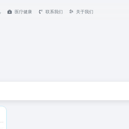
具
医疗健康
联系我们
关于我们
桜空学園之始：桜空アニメ，樱之空动漫【原 迷子樱舞】愿樱花四季于此欢乐长舞，域名skr.cc是sakura的缩写哟！本站有好看的动漫日剧以及歌曲，是一个不随大流、极具个人色彩、神秘又温馨的二次元圣地！