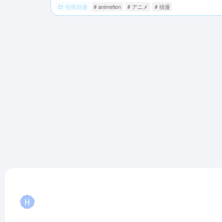
在线动漫
# animetion
# アニメ
# 动漫