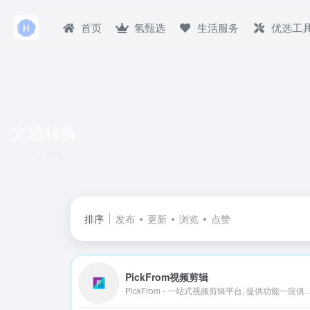
首页
氢甄选
生活服务
优选工
文档转换
共 1 篇网址
排序
发布
更新
浏览
点赞
PickFrom视频剪辑
PickFrom - 一站式视频剪辑平台, 提供功能一应俱全、简单好用的