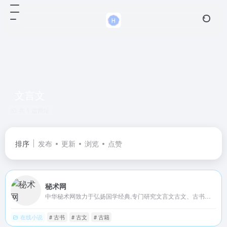
文言文
共 1 篇网址
排序
发布
更新
浏览
点赞
秘术网
中华秘术网致力于弘扬国学经典,专门研究文言文古文、古书古籍等古代传统文化,本站收藏了大量珍稀的古书古籍及古籍善本PDF电子版!
在线小说
# 古书
# 古文
# 古籍