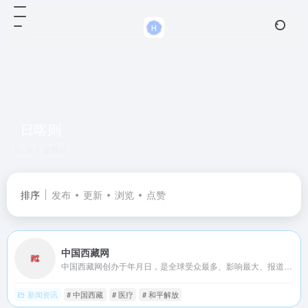
日喀则
共 1 篇网址
排序
发布
更新
浏览
点赞
中国西藏网
中国西藏网创办于年月日，是全球受众最多、影响最大、报道最权威的涉藏新闻综合网站。有中、英、德、法、藏等个语种、个子网，以关注高层动向、追踪藏区时事、钩沉史海秘闻、冷观世界风云为宗旨，全年&#;小时向全球提供涉藏新闻资讯服务。
新闻资讯
# 中国西藏
# 医疗
# 和平解放