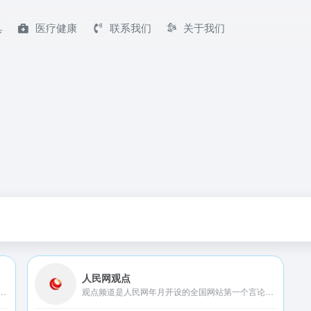
具
医疗健康
联系我们
关于我们
人民网观点
开化民智、促进发展为己任，在保持评论社会性、针对性、独特性、建设性、时效性等特点的同时，充分发挥互联网功能，使时评界网站成为一个民声发布器和发展推动器。
观点频道是人民网年月开设的全国网站第一个言论频道，设有人民网评、网友说话、观点+、专栏评论、快评、漫画等原创评论栏目，是集纳人民网原创评论、人民日报报系评论、各地媒体评论、网站评论等的综合性互联网评论频道。人民网评被赞誉为“网上第一评”，曾多次获中国新闻奖评论一等奖、中国新闻奖一等奖。