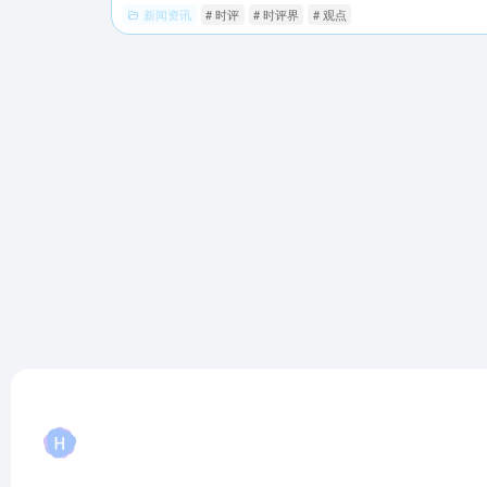
新闻资讯
# 时评
# 时评界
# 观点