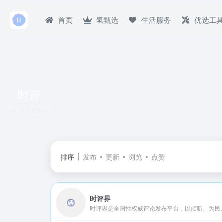
首页
氢甄选
生活服务
优选工
时评
共 2 篇网址
排序
发布
更新
浏览
点赞
时评界
时评界是全国性权威评论发布平台，以倾听、为民发声、