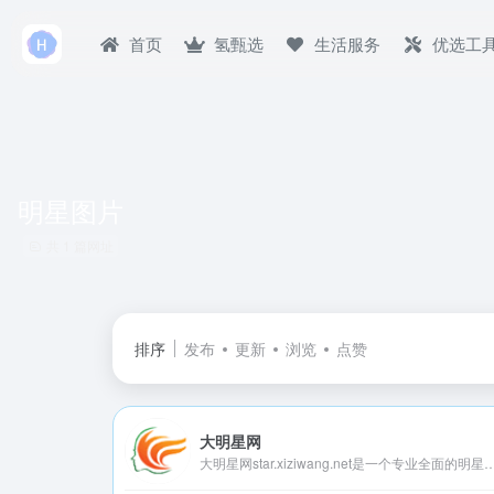
首页
氢甄选
生活服务
优选工
明星图片
共 1 篇网址
排序
发布
更新
浏览
点赞
大明星网
大明星网star.xiziwang.net是一个专业全面的明星资讯网站,为大家提供大陆男女明星,港台男女明星,日韩欧美男女明星图片大全,以及明星娱乐八卦信息,这里还有最全的大明星个