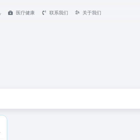
具
医疗健康
联系我们
关于我们
人资料,独家明星娱乐新闻,明星八卦新闻满足大家追大明星的需求