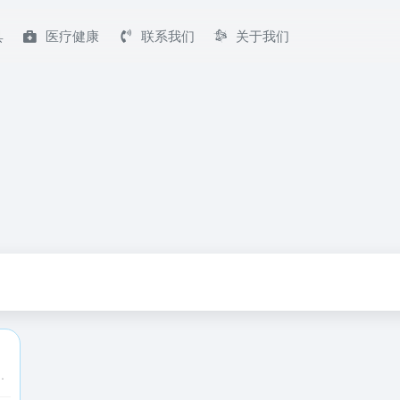
具
医疗健康
联系我们
关于我们
，cio时代学院与国家信息中心、国家卫生健康委统计信息中心、国家国防科技工业局信息中心、国家烟草专卖局信息中心、最高人民检察院检察技术信息研究中心等合作有各行业cio班和信息化领导干部培训班