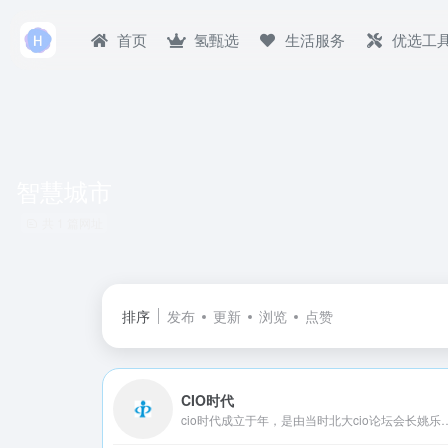
首页
氢甄选
生活服务
优选工
智慧城市
共 1 篇网址
排序
发布
更新
浏览
点赞
CIO时代
cio时代成立于年，是由当时北大cio论坛会长姚乐先生带领北大cio论坛骨干创建，也是北大科技园当时在北大校内征集并孵化的机构。从年北大cio班开班到年，cio时代一直作为北大cio班的唯一合作办学单位。cio时代学院主要从事cio培训和各种新技术应用专题培训。目前