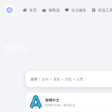
首页
氢甄选
生活服务
优选工
暗网市场
共 1 篇网址
排序
发布
更新
浏览
点赞
暗网中文
暗网中文第一资讯站点