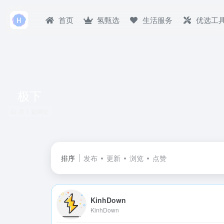
首页
氢甄选
生活服务
优选工
极下
共 1 篇网址
排序
发布
更新
浏览
点赞
KinhDown
KinhDown