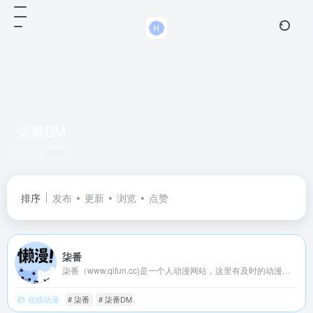
柒番DM
共 1 篇网址
排序
发布
更新
浏览
点赞
柒番
柒番（www.qifun.cc)是一个人动漫网站，这里有及时的动漫新番，活跃的ACG氛围，大家可以在这里找到许多欢乐。
在线动漫
# 柒番
# 柒番DM