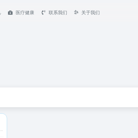
具
医疗健康
联系我们
关于我们
点新闻门户网站。网站提供权威、及时的安徽新闻，并汇集了安徽社会、经济、文化、生活等各个方面最新信息资讯，是安徽最具权威性最快捷全面的新闻网络传播平台。