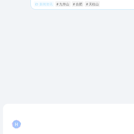
新闻资讯
# 九华山
# 合肥
# 天柱山