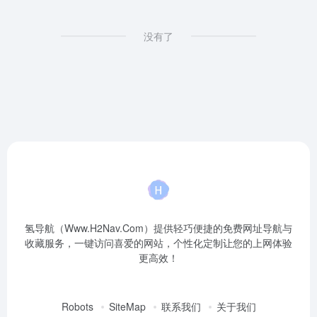
没有了
氢导航（Www.H2Nav.Com）提供轻巧便捷的免费网址导航与
收藏服务，一键访问喜爱的网站，个性化定制让您的上网体验
更高效！
Robots
SiteMap
联系我们
关于我们