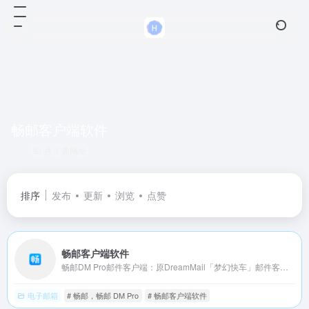
畅邮客户端软件
共 1 篇网址
排序
发布
更新
浏览
点赞
畅邮客户端软件
畅邮DM Pro邮件客户端：原DreamMail「梦幻快车」邮件客户端升级版，集邮箱管理、邮件收发、批量群发、客户管理、邮件追踪于一身，精巧！纯净！稳定！自诞生已有二十年历史，我们坚持梦想、不忘初衷！
电子邮箱
# 畅邮，畅邮 DM Pro
# 畅邮客户端软件