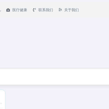
具
医疗健康
联系我们
关于我们
华书摘、免费电子书资源和阅读工具，帮助你选择值得阅读的好书，快速掌握核心要点，获得启发感悟。