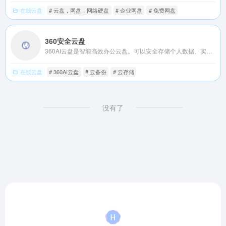
在线云盘
# 云盘，网盘，网络硬盘
# 企业网盘
# 免费网盘
360安全云盘
360AI云盘是智能高效办公云盘。可以安全存储个人数据、实现多端同步、自动备份、在线编辑文档进行高效办公，可跨平台使用，支持PC电脑、Android手机、iPhone手机数据备份、同步，随时随地移动办公。
在线云盘
# 360AI云盘
# 云备份
# 云存储
没有了