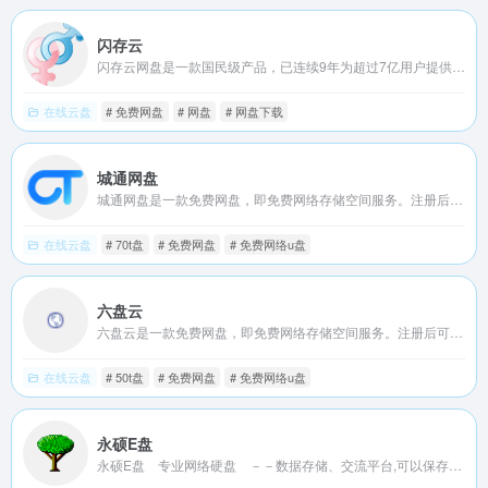
闪存云
闪存云网盘是一款国民级产品，已连续9年为超过7亿用户提供稳定、安全的个人云存储服务，已实现电脑、手机、电视等多种终端场景的覆盖和互联，并支持多类型文件的备份、分享、查看和处理
在线云盘
# 免费网盘
# 网盘
# 网盘下载
城通网盘
城通网盘是一款免费网盘，即免费网络存储空间服务。注册后可获得支持外链的tb空间，最大单文件可达gb，同时为用户提供每万次点击下载元的奖励。已为国内外数千万用户提供超过tb的网络储存空间。
在线云盘
# 70t盘
# 免费网盘
# 免费网络u盘
六盘云
六盘云是一款免费网盘，即免费网络存储空间服务。注册后可获得支持外链的tb空间，最大单文件可达gb，同时为用户提供每万次点击下载元的收益。已为国内外数千万用户提供超过tb的网络储存空间。
在线云盘
# 50t盘
# 免费网盘
# 免费网络u盘
永硕E盘
永硕E盘 专业网络硬盘 －－数据存储、交流平台,可以保存您的文件、网址、记事等。以便随时随地调用或与朋友、同事分享