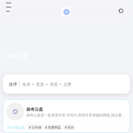
网络U盘
共 6 篇网址
排序
发布
更新
浏览
点赞
曲奇云盘
曲奇云盘是一款资源丰富,空间大,群组共享便捷的网盘,现注册就送2T超大空间.网盘内容广场,汇聚各类优质资源,无论短视频,电影,广播剧,漫画总能发现你喜欢的,还能一键加群,找到组织更简单,等你来发现更多精彩.
在线云盘
# 云存储
# 免费网盘
# 同步