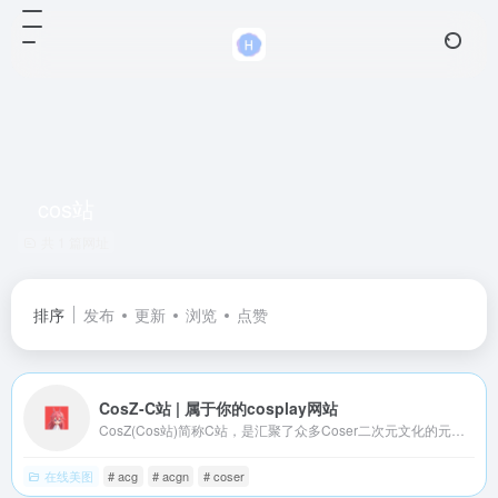
cos站
共 1 篇网址
排序
发布
更新
浏览
点赞
CosZ-C站 | 属于你的cosplay网站
CosZ(Cos站)简称C站，是汇聚了众多Coser二次元文化的元宇宙星球。
在线美图
# acg
# acgn
# coser