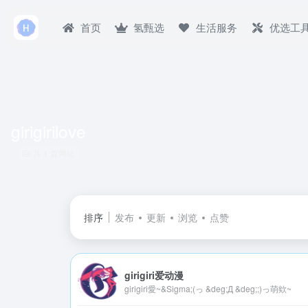
首页
氢甄选
生活服务
优选工
girigirilove
共 1 篇网址
排序
发布
更新
浏览
点赞
girigiri爱动漫
girigiri愛~&Sigma;(っ &deg;Д &deg;;)っ萌欸~