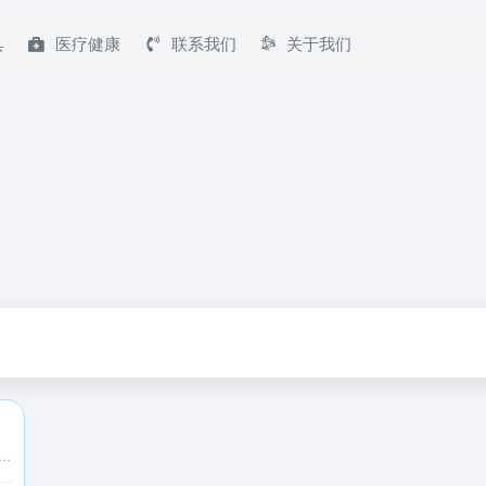
具
医疗健康
联系我们
关于我们
款小巧的歌词编辑器，支持网易云音乐在线搜索编辑歌词。快快为你喜欢的歌曲编辑歌词吧，把你的成果分享给更多的听众！