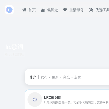
首页
氢甄选
生活服务
优选工
lrc歌词
共 1 篇网址
排序
发布
更新
浏览
点赞
LRC歌词网
lrc歌词编辑器是一