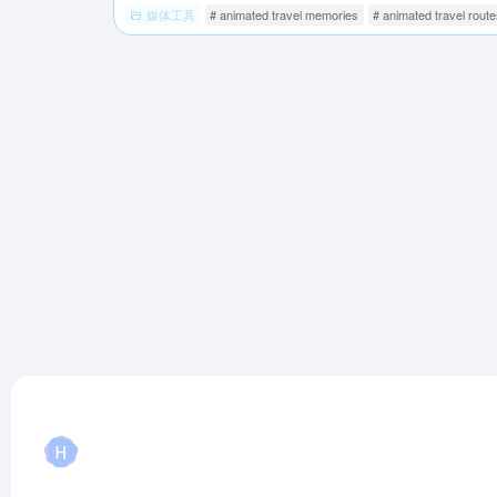
媒体工具
# animated travel memories
# animated travel rout